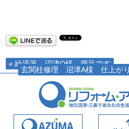
« 給湯器 沼津O様 満足です
玄関柱修理 沼津A様 仕上がり