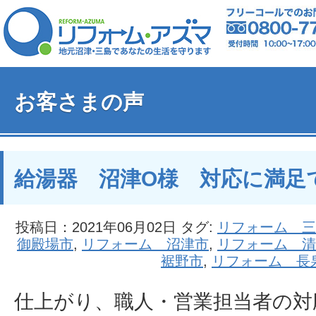
お客さまの声
給湯器 沼津O様 対応に満足
投稿日：2021年06月02日 タグ:
リフォーム 三
御殿場市
,
リフォーム 沼津市
,
リフォーム 清
裾野市
,
リフォーム 長
仕上がり、職人・営業担当者の対