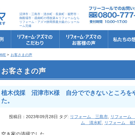
沼津市・三島市・清水町・長泉町・裾野市・
御殿場市・函南町の増改築＆リフォームなら
リフォーム・アズマ静岡県最大級のショール
ーム完備
リフォーム・アズマのこだわり
お客さまへの5つのお約束
リフォームの流れ
リフォームQ&A
安心保証
リフォームローン相談
お客さまの声
お客様インタビュー
会社案内
スタッフ紹介
ショールーム
職人さん紹介
イメージキャ
お知らせ＆お
社長のブログ
ブログ
お元気様新聞
受賞歴
OME
>
お客さまの声
 植木伐採 沼津市K様 自分でできないところをやっていただき助かりました。
お客さまの声
植木伐採 沼津市K様 自分でできないところを
た。
投稿日：2023年09月28日 タグ:
リフォーム 三島市
,
リフォーム
ム 清水町
,
リフォーム 裾
空き家の清掃でした。