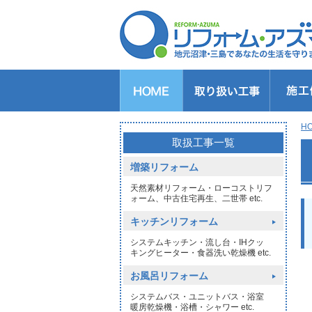
キッチンのリフォーム
バスルームのリフォーム
トイレのリフォーム
洗面所のリフォーム
給湯器交換
窓リフォーム
玄関リフォーム
1DAYリフォーム
外壁・屋根塗装
H
>
取扱工事一覧
増築リフォーム
天然素材リフォーム・ローコストリフ
ォーム、中古住宅再生、二世帯 etc.
キッチンリフォーム
システムキッチン・流し台・IHクッ
キングヒーター・食器洗い乾燥機 etc.
お風呂リフォーム
システムバス・ユニットバス・浴室
暖房乾燥機・浴槽・シャワー etc.