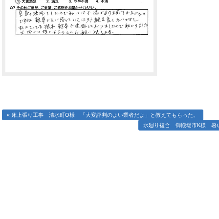
« 床上張り工事 清水町O様 「大変評判のよい業者だよ」と教えてもらった。
水廻り複合 御殿場市K様 暑