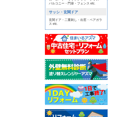
バルコニー・門扉・フェンス etc.
サッシ・玄関ドア
玄関ドア・二重刺し・出窓・ペアガラ
ス etc.