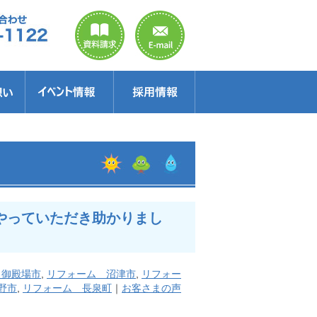
のご案内
ラクター
得情報
イベント情報・見学会
セミナー
お得情報
やっていただき助かりまし
 御殿場市
,
リフォーム 沼津市
,
リフォー
野市
,
リフォーム 長泉町
｜
お客さまの声