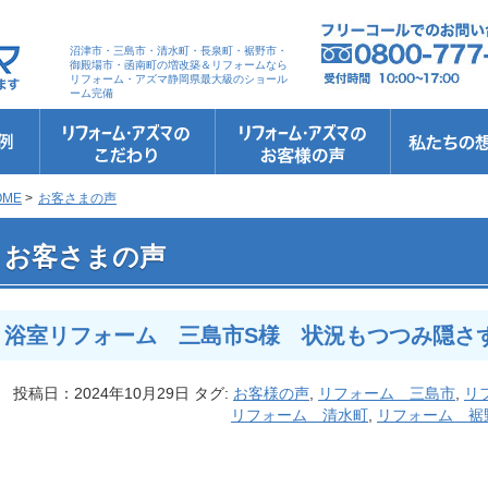
沼津市・三島市・清水町・長泉町・裾野市・
御殿場市・函南町の増改築＆リフォームなら
リフォーム・アズマ静岡県最大級のショール
ーム完備
リフォーム・アズマのこだわり
お客さまへの5つのお約束
リフォームの流れ
リフォームQ&A
安心保証
リフォームローン相談
お客さまの声
お客様インタビュー
会社案内
スタッフ紹介
ショールーム
職人さん紹介
イメージキャ
お知らせ＆お
社長のブログ
ブログ
お元気様新聞
受賞歴
OME
>
お客さまの声
 浴室リフォーム 三島市S様 状況もつつみ隠さず伝えてくれた。
お客さまの声
浴室リフォーム 三島市S様 状況もつつみ隠さ
投稿日：2024年10月29日 タグ:
お客様の声
,
リフォーム 三島市
,
リ
リフォーム 清水町
,
リフォーム 裾