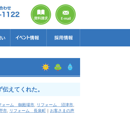
のご案内
ラクター
得情報
イベント情報・見学会
セミナー
お得情報
ず伝えてくれた。
フォーム 御殿場市
,
リフォーム 沼津市
,
野市
,
リフォーム 長泉町
｜
お客さまの声