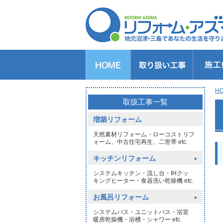
キッチンのリフォーム
バスルームのリフォーム
トイレのリフォーム
洗面所のリフォーム
給湯器交換
窓リフォーム
玄関リフォーム
1DAYリフォーム
外壁・屋根塗装
H
>
取扱工事一覧
増築リフォーム
天然素材リフォーム・ローコストリフ
ォーム、中古住宅再生、二世帯 etc.
キッチンリフォーム
システムキッチン・流し台・IHクッ
キングヒーター・食器洗い乾燥機 etc.
お風呂リフォーム
システムバス・ユニットバス・浴室
暖房乾燥機・浴槽・シャワー etc.