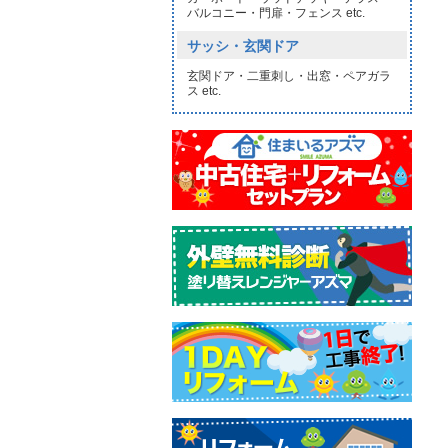
バルコニー・門扉・フェンス etc.
サッシ・玄関ドア
玄関ドア・二重刺し・出窓・ペアガラ
ス etc.