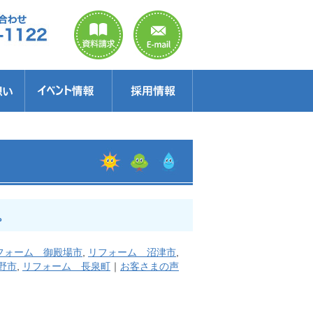
のご案内
ラクター
得情報
イベント情報・見学会
セミナー
お得情報
。
フォーム 御殿場市
,
リフォーム 沼津市
,
野市
,
リフォーム 長泉町
｜
お客さまの声