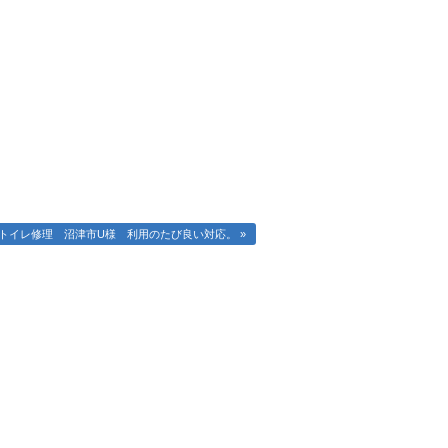
トイレ修理 沼津市U様 利用のたび良い対応。 »