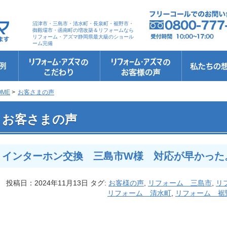
沼津市・三島市・清水町・長泉町・裾野市・
御殿場市・函南町の増改築＆リフォームなら
リフォーム・アズマ静岡県最大級のショール
ーム完備
リフォーム・アズマのこだわり
お客さまへの5つのお約束
リフォームの流れ
リフォームQ&A
安心保証
リフォームローン相談
お客さまの声
お客様インタビュー
会社案内
スタッフ紹介
ショールーム
職人さん紹介
イメージキャ
お知らせ＆お
社長のブログ
ブログ
お元気様新聞
受賞歴
OME
>
お客さまの声
 インターホン交換 三島市W様 対応が早かった。
お客さまの声
インターホン交換 三島市W様 対応が早かった
投稿日：2024年11月13日 タグ:
お客様の声
,
リフォーム 三島市
,
リ
リフォーム 清水町
,
リフォーム 裾