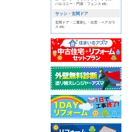
バルコニー・門扉・フェンス etc.
サッシ・玄関ドア
玄関ドア・二重刺し・出窓・ペアガラ
ス etc.