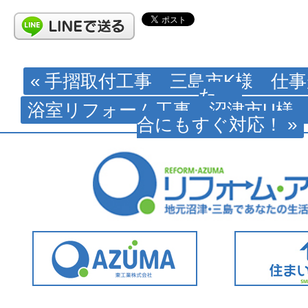
« 手摺取付工事 三島市K様 仕
た。
浴室リフォーム工事 沼津市U様
合にもすぐ対応！ »