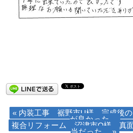
« 内装工事 裾野市U様 完成後
が良かった。
複合リフォーム 沼津市O様 真
当だった。 »