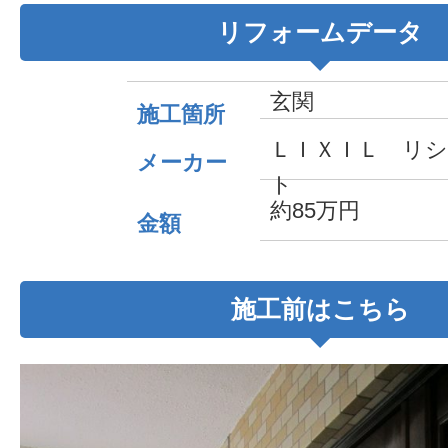
リフォームデータ
玄関
施工箇所
ＬＩＸＩＬ リ
メーカー
ト
約85万円
金額
施工前はこちら