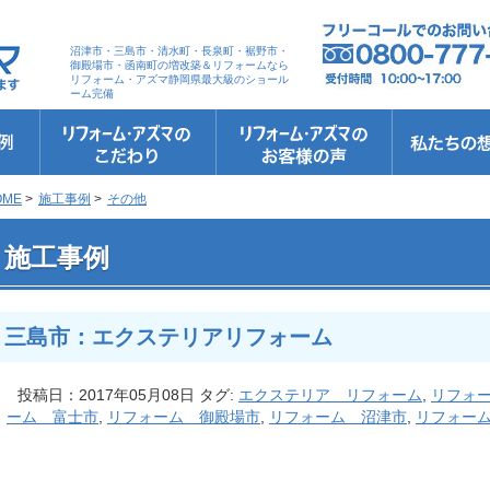
沼津市・三島市・清水町・長泉町・裾野市・
御殿場市・函南町の増改築＆リフォームなら
リフォーム・アズマ静岡県最大級のショール
ーム完備
リフォーム・アズマのこだわり
お客さまへの5つのお約束
リフォームの流れ
リフォームQ&A
安心保証
リフォームローン相談
お客さまの声
お客様インタビュー
会社案内
スタッフ紹介
ショールーム
職人さん紹介
イメージキャ
お知らせ＆お
社長のブログ
ブログ
お元気様新聞
受賞歴
OME
>
施工事例
>
その他
 三島市：エクステリアリフォーム
施工事例
三島市：エクステリアリフォーム
投稿日：2017年05月08日 タグ:
エクステリア リフォーム
,
リフォ
ーム 富士市
,
リフォーム 御殿場市
,
リフォーム 沼津市
,
リフォー