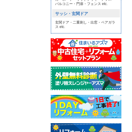
バルコニー・門扉・フェンス etc.
サッシ・玄関ドア
玄関ドア・二重刺し・出窓・ペアガラ
ス etc.