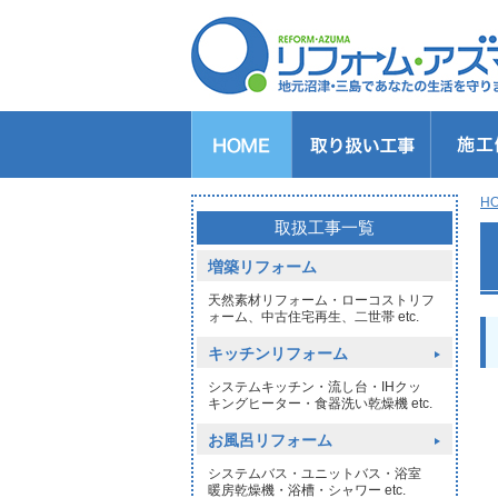
キッチンのリフォーム
バスルームのリフォーム
トイレのリフォーム
洗面所のリフォーム
給湯器交換
窓リフォーム
玄関リフォーム
1DAYリフォーム
外壁・屋根塗装
H
>
取扱工事一覧
増築リフォーム
天然素材リフォーム・ローコストリフ
ォーム、中古住宅再生、二世帯 etc.
キッチンリフォーム
システムキッチン・流し台・IHクッ
キングヒーター・食器洗い乾燥機 etc.
お風呂リフォーム
システムバス・ユニットバス・浴室
暖房乾燥機・浴槽・シャワー etc.