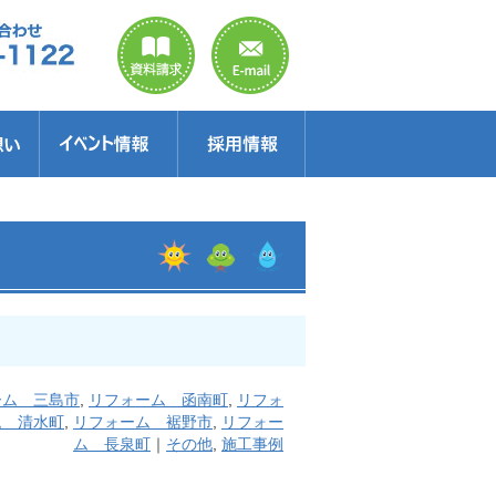
のご案内
ラクター
得情報
イベント情報・見学会
セミナー
お得情報
ーム 三島市
,
リフォーム 函南町
,
リフォ
ム 清水町
,
リフォーム 裾野市
,
リフォー
ム 長泉町
｜
その他
,
施工事例