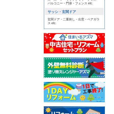
バルコニー・門扉・フェンス etc.
サッシ・玄関ドア
玄関ドア・二重刺し・出窓・ペアガラ
ス etc.