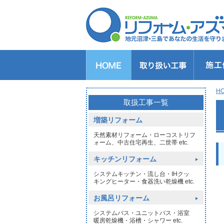
キッチンのリフォーム
バスルームのリフォーム
トイレのリフォーム
洗面所のリフォーム
給湯器交換
窓リフォーム
玄関リフォーム
1DAYリフォーム
外壁・屋根塗装
H
>
取扱工事一覧
増築リフォーム
天然素材リフォーム・ローコストリフ
ォーム、中古住宅再生、二世帯 etc.
キッチンリフォーム
システムキッチン・流し台・IHクッ
キングヒーター・食器洗い乾燥機 etc.
お風呂リフォーム
システムバス・ユニットバス・浴室
暖房乾燥機・浴槽・シャワー etc.