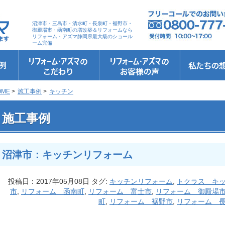
沼津市・三島市・清水町・長泉町・裾野市・
御殿場市・函南町の増改築＆リフォームなら
リフォーム・アズマ静岡県最大級のショール
ーム完備
リフォーム・アズマのこだわり
お客さまへの5つのお約束
リフォームの流れ
リフォームQ&A
安心保証
リフォームローン相談
お客さまの声
お客様インタビュー
会社案内
スタッフ紹介
ショールーム
職人さん紹介
イメージキャ
お知らせ＆お
社長のブログ
ブログ
お元気様新聞
受賞歴
OME
>
施工事例
>
キッチン
 沼津市：キッチンリフォーム
施工事例
沼津市：キッチンリフォーム
投稿日：2017年05月08日 タグ:
キッチンリフォーム
,
トクラス キ
市
,
リフォーム 函南町
,
リフォーム 富士市
,
リフォーム 御殿場
町
,
リフォーム 裾野市
,
リフォーム 