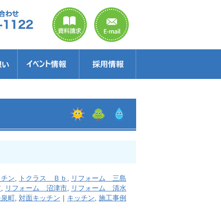
のご案内
ラクター
得情報
イベント情報・見学会
セミナー
お得情報
ッチン
,
トクラス Ｂｂ
,
リフォーム 三島
市
,
リフォーム 沼津市
,
リフォーム 清水
長泉町
,
対面キッチン
｜
キッチン
,
施工事例