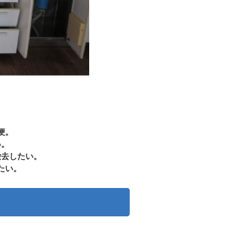
便。
い。
撤去したい。
たい。