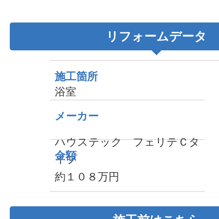
リフォームデータ
施工箇所
浴室
メーカー
ハウステック フェリテＣタ
金額
イプ
約１０８万円