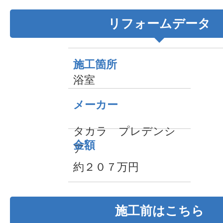
リフォームデータ
施工箇所
浴室
メーカー
タカラ プレデンシ
金額
ア
約２０７万円
施工前はこちら