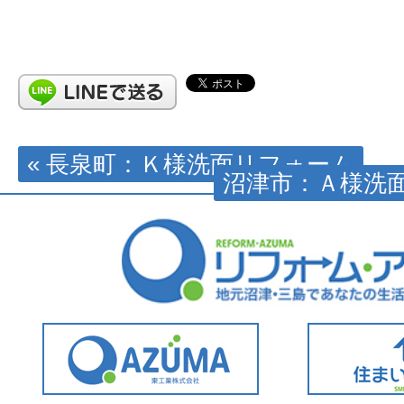
« 長泉町：Ｋ様洗面リフォーム
沼津市：Ａ様洗面