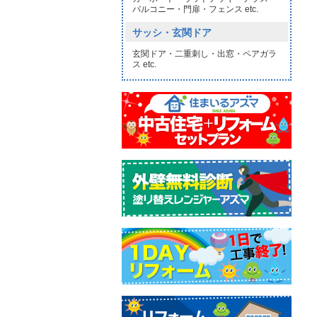
バルコニー・門扉・フェンス etc.
サッシ・玄関ドア
玄関ドア・二重刺し・出窓・ペアガラ
ス etc.