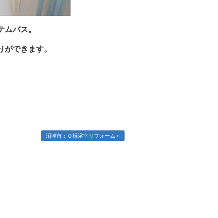
テムバス。
りができます。
沼津市：Ｏ様浴室リフォーム »