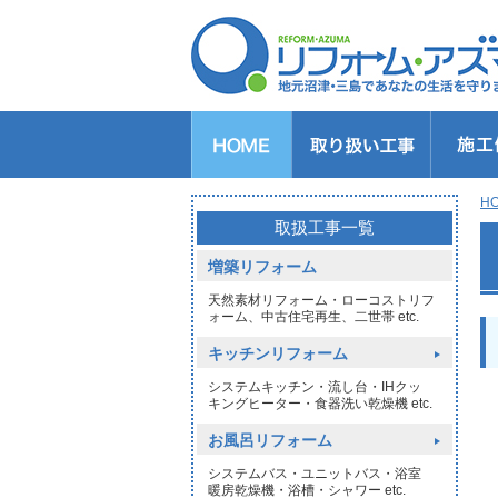
キッチンのリフォーム
バスルームのリフォーム
トイレのリフォーム
洗面所のリフォーム
給湯器交換
窓リフォーム
玄関リフォーム
1DAYリフォーム
外壁・屋根塗装
H
>
取扱工事一覧
増築リフォーム
天然素材リフォーム・ローコストリフ
ォーム、中古住宅再生、二世帯 etc.
キッチンリフォーム
システムキッチン・流し台・IHクッ
キングヒーター・食器洗い乾燥機 etc.
お風呂リフォーム
システムバス・ユニットバス・浴室
暖房乾燥機・浴槽・シャワー etc.