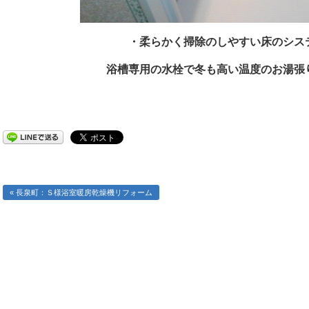
・柔らかく掃除のしやすい床のシス
浴槽専用の水栓で冬も高い温度のお湯張
« 長泉町：Ｓ様浴室暖房乾燥機リフォーム