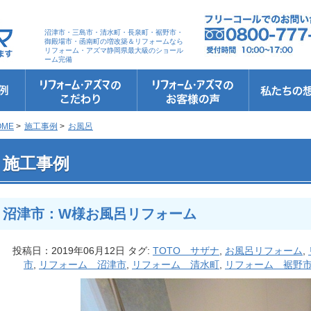
沼津市・三島市・清水町・長泉町・裾野市・
御殿場市・函南町の増改築＆リフォームなら
リフォーム・アズマ静岡県最大級のショール
ーム完備
リフォーム・アズマのこだわり
お客さまへの5つのお約束
リフォームの流れ
リフォームQ&A
安心保証
リフォームローン相談
お客さまの声
お客様インタビュー
会社案内
スタッフ紹介
ショールーム
職人さん紹介
イメージキャ
お知らせ＆お
社長のブログ
ブログ
お元気様新聞
受賞歴
OME
>
施工事例
>
お風呂
 沼津市：W様お風呂リフォーム
施工事例
沼津市：W様お風呂リフォーム
投稿日：2019年06月12日 タグ:
TOTO サザナ
,
お風呂リフォーム
,
市
,
リフォーム 沼津市
,
リフォーム 清水町
,
リフォーム 裾野