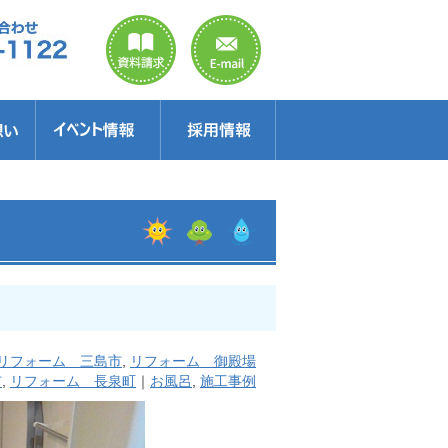
のご案内
ラクター
得情報
イベント情報・見学会
セミナー
お得情報
リフォーム 三島市
,
リフォーム 御殿場
市
,
リフォーム 長泉町
｜
お風呂
,
施工事例