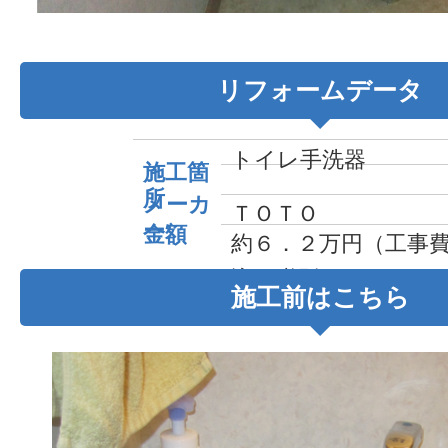
リフォームデータ
トイレ手洗器
施工箇
所
メーカ
ＴＯＴＯ
ー
金額
約６．２万円（工事
込・税別）
施工前はこちら