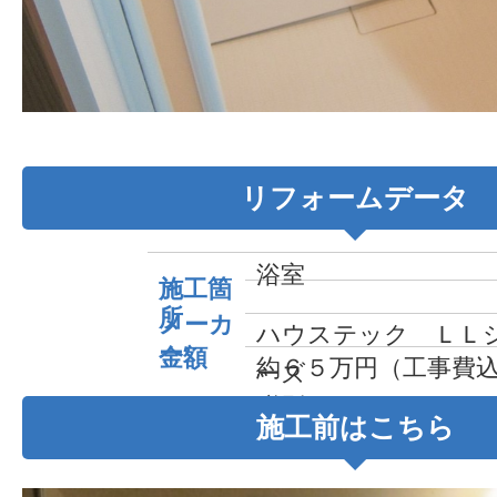
リフォームデータ
浴室
施工箇
所
メーカ
ハウステック ＬＬ
ー
金額
約６５万円（工事費
ーズ
税別）
施工前はこちら