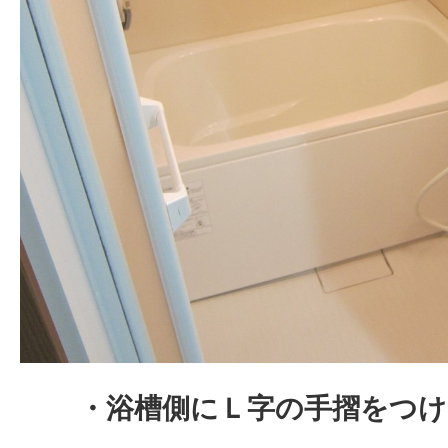
・浴槽側にＬ字の手摺をつ