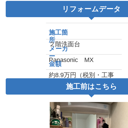
リフォームデータ
施工箇
所
２階洗面台
メーカ
ー
Panasonic MX
金額
約8.9万円（税別・工事
費込み）
施工前はこちら