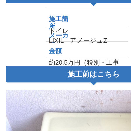
施工箇
所
トイレ
メーカ
LIXIL アメージュZ
ー
金額
約20.5万円（税別・工事
費込み）
施工前はこちら