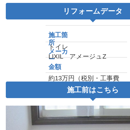
リフォームデータ
施工箇
所
トイレ
メーカ
LIXIL アメージュZ
ー
金額
約13万円（税別・工事費
込み）
施工前はこちら