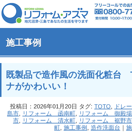
施工事例
既製品で造作風の洗面化粧台 T
ナがかわいい！
投稿日：2026年01月20日 タグ:
TOTO
,
ドレー
島市
,
リフォーム 函南町
,
リフォーム 御殿場
市
,
リフォーム 清水町
,
リフォーム 裾野市
町
,
施工事例
,
造作洗面台
｜
施