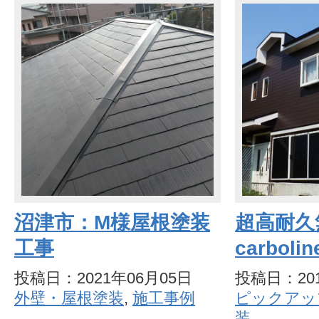
沼津市：M様屋根塗装
超高耐久
工事
carbolin
投稿日：2021年06月05日
投稿日：201
外壁・屋根塗装
,
施工事例
ピックアッ
装