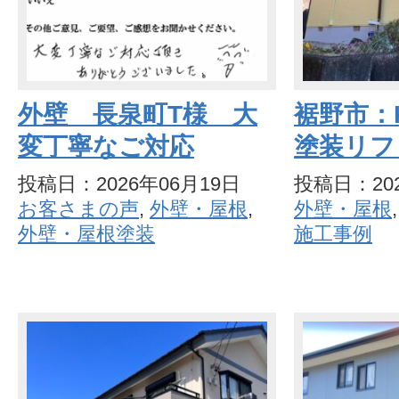
外壁 長泉町T様 大
裾野市：
変丁寧なご対応
塗装リフ
投稿日：2026年06月19日
投稿日：202
お客さまの声
,
外壁・屋根
,
外壁・屋根
外壁・屋根塗装
施工事例