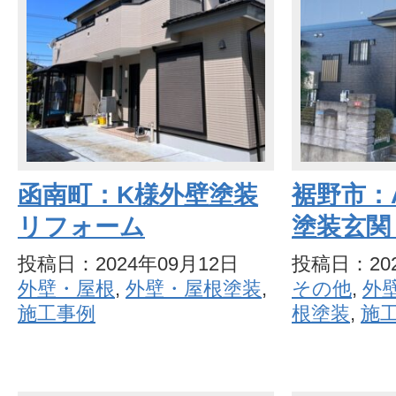
函南町：K様外壁塗装
裾野市：
リフォーム
塗装玄関
投稿日：2024年09月12日
投稿日：202
外壁・屋根
,
外壁・屋根塗装
,
その他
,
外
施工事例
根塗装
,
施