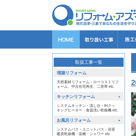
キッチンのリフォーム
バスルームのリフォーム
トイレのリフォーム
洗面所のリフォーム
給湯器交換
窓リフォーム
玄関リフォーム
1DAYリフォーム
外壁・屋根塗装
取扱工事一覧
増築リフォーム
天然素材リフォーム・ローコストリフ
ォーム、中古住宅再生、二世帯 etc.
キッチンリフォーム
システムキッチン・流し台・IHクッ
キングヒーター・食器洗い乾燥機 etc.
お風呂リフォーム
システムバス・ユニットバス・浴室
暖房乾燥機・浴槽・シャワー etc.