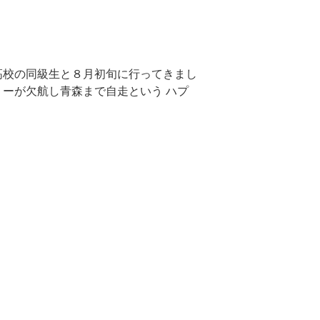
高校の同級生と８月初旬に行ってきまし
リーが欠航し青森まで自走という ハプ