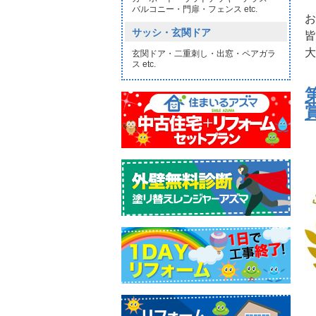
バルコニー・門扉・フェンス etc.
お
サッシ・玄関ドア
皆
大
玄関ドア・二重刺し・出窓・ペアガラ
ス etc.