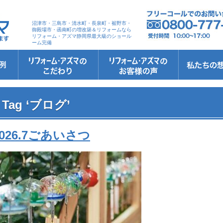
沼津市・三島市・清水町・長泉町・裾野市・
御殿場市・函南町の増改築＆リフォームなら
リフォーム・アズマ静岡県最大級のショール
ーム完備
リフォーム・アズマのこだわり
お客さまへの5つのお約束
リフォームの流れ
リフォームQ&A
安心保証
リフォームローン相談
お客さまの声
お客様インタビュー
会社案内
スタッフ紹介
ショールーム
職人さん紹介
イメージキャ
お知らせ＆お
社長のブログ
ブログ
お元気様新聞
受賞歴
Tag ‘ブログ’
2026.7ごあいさつ