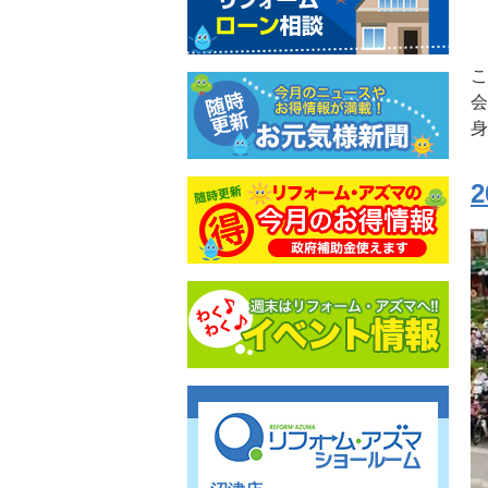
こ
会
身